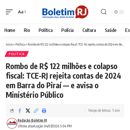
Aa
Font
Resizer
Home
Rio
Política
Polícia
Cultura
Saúde
Es
Início
»
Política
»
Rombo de R$ 122 milhões e colapso fiscal: TCE-RJ rejeita contas de 2024 em Barra do Piraí — e avisa o Ministério Público
POLÍTICA
Rombo de R$ 122 milhões e colapso
fiscal: TCE-RJ rejeita contas de 2024
em Barra do Piraí — e avisa o
Ministério Público
Tempo de leitura: 5 min
Redação Boletim RJ
Última atualização 04/07/2026 5:04 PM