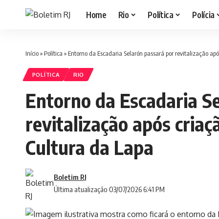
Home
Rio
Política
Polícia
Início
»
Política
»
Entorno da Escadaria Selarón passará por revitalização após
POLÍTICA
RIO
Entorno da Escadaria S
revitalização após criaç
Cultura da Lapa
Boletim RJ
Última atualização 03/07/2026 6:41 PM