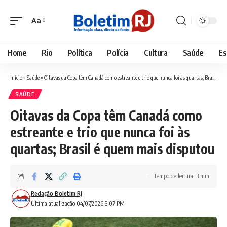
Aa
Font
Resizer
Home
Rio
Política
Polícia
Cultura
Saúde
Es
Início
»
Saúde
»
Oitavas da Copa têm Canadá como estreante e trio que nunca foi às quartas; Brasil é quem mais disputou
SAÚDE
Oitavas da Copa têm Canadá como
estreante e trio que nunca foi às
quartas; Brasil é quem mais disputou
Tempo de leitura: 3 min
Redação Boletim RJ
Última atualização 04/07/2026 3:07 PM