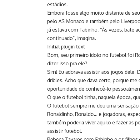
estádios.
Embora fosse algo muito distante de seu 
pelo AS Monaco e também pelo Liverpool.
já estava com Fabinho. “Às vezes, bate 
continuado”, imagina.
Initial plugin text
Bom, seu primeiro ídolo no futebol foi R
dizer isso pra ele?
Sim! Eu adorava assistir aos jogos dele.
dribles. Acho que dava certo, porque me 
oportunidade de conhecê-lo pessoalment
O que o futebol tinha, naquela época, que
O futebol sempre me deu uma sensação d
Ronaldinho, Ronaldo… e jogadoras, espec
também poderia viver aquilo e fazer as
assistir futebol.
Rebeca Tavares com Fabinho e os filhos 