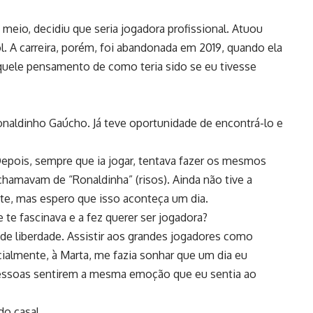
meio, decidiu que seria jogadora profissional. Atuou
 A carreira, porém, foi abandonada em 2019, quando ela
aquele pensamento de como teria sido se eu tivesse
onaldinho Gaúcho. Já teve oportunidade de encontrá-lo e
 Depois, sempre que ia jogar, tentava fazer os mesmos
chamavam de “Ronaldinha” (risos). Ainda não tive a
e, mas espero que isso aconteça um dia.
 te fascinava e a fez querer ser jogadora?
e liberdade. Assistir aos grandes jogadores como
ialmente, à Marta, me fazia sonhar que um dia eu
 pessoas sentirem a mesma emoção que eu sentia ao
do casal