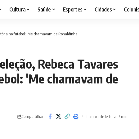
Cultura
Saúde
Esportes
Cidades
Coluni
etória no futebol: 'Me chamavam de Ronaldinha'
seleção, Rebeca Tavares
utebol: 'Me chamavam de
Tempo de leitura: 7 min
Compartilhar