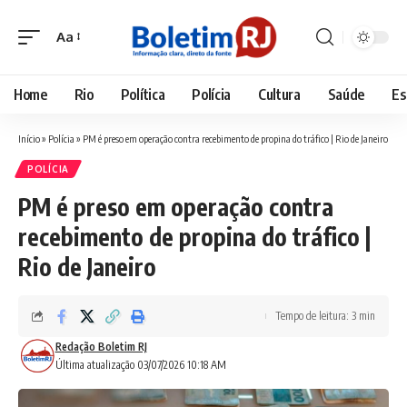
Aa
Font
Resizer
Home
Rio
Política
Polícia
Cultura
Saúde
Es
Início
»
Polícia
»
PM é preso em operação contra recebimento de propina do tráfico | Rio de Janeiro
POLÍCIA
PM é preso em operação contra
recebimento de propina do tráfico |
Rio de Janeiro
Tempo de leitura: 3 min
Redação Boletim RJ
Última atualização 03/07/2026 10:18 AM