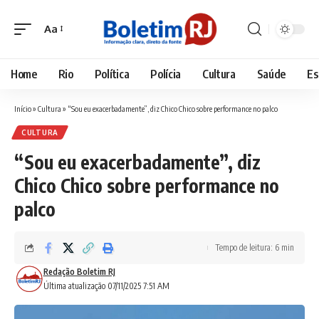
Aa
Font
Resizer
Home
Rio
Política
Polícia
Cultura
Saúde
Es
Início
»
Cultura
»
“Sou eu exacerbadamente”, diz Chico Chico sobre performance no palco
CULTURA
“Sou eu exacerbadamente”, diz
Chico Chico sobre performance no
palco
Tempo de leitura: 6 min
Redação Boletim RJ
Última atualização 07/11/2025 7:51 AM