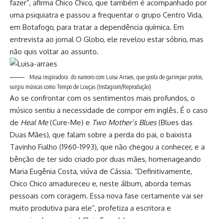
fazer”, afirma Chico Chico, que também é acompanhado por
uma psiquiatra e passou a frequentar o grupo Centro Vida,
em Botafogo, para tratar a dependência química. Em
entrevista ao jornal O Globo, ele revelou estar sóbrio, mas
não quis voltar ao assunto.
Musa inspiradora: do namoro com Luisa Arraes, que gosta de garimpar pratos,
surgiu músicas como Tempo de Louças
(Instagram/Reprodução)
Ao se confrontar com os sentimentos mais profundos, o
músico sentiu a necessidade de compor em inglês. É o caso
de
Heal Me
(Cure-Me) e
Two Mother’s Blues
(Blues das
Duas Mães), que falam sobre a perda do pai, o baixista
Tavinho Fialho (1960-1993), que não chegou a conhecer, e a
bênção de ter sido criado por duas mães, homenageando
Maria Eugênia Costa, viúva de Cássia. “Definitivamente,
Chico Chico amadureceu e, neste álbum, aborda temas
pessoais com coragem. Essa nova fase certamente vai ser
muito produtiva para ele”, profetiza a escritora e