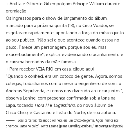
+ Anitta e Gilberto Gil empolgam Príncipe William durante
premiação
Os ingressos para o show de lançamento do álbum,
marcado para a próxima quinta (13), no Circo Voador, se
esgotaram rapidamente, apontando a força do músico junto
ao seu público. “Não sei o que acontece quando estou no
palco. Parece um personagem, porque sou eu, mas
exacerbadamente”, explica, evidenciando o acanhamento e
o carisma herdados da mãe famosa.
+ Para receber VEJA RIO em casa, clique aqui
“Quando o conheci, era um cotoco de gente. Agora, somos
colegas, trabalhamos com o mesmo engenheiro de som, o
Andreas Sepulveda, e temos nos divertido ao tocar juntos”,
observa Lenine, com presença confirmada sob a lona na
Lapa, tocando
Hora H
e
Lugarzinho
, do novo álbum de
Chico Chico, e Castanho e Leão do Norte, de sua autoria.
Boas parcerias: “Quando o conheci, era um cotoco de gente. Agora, temos nos
divertido juntos no palco”, conta Lenine
(Juana Carvalho/Secult-PE/FundarPe/Divulgação)