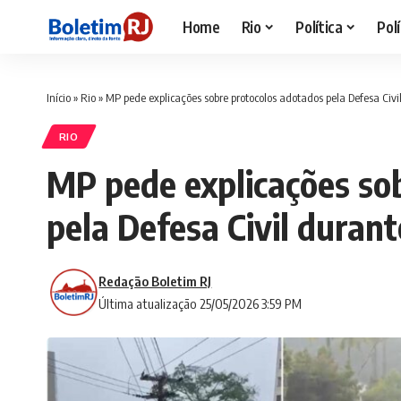
Home
Rio
Política
Polí
Início
»
Rio
»
MP pede explicações sobre protocolos adotados pela Defesa Civi
RIO
MP pede explicações so
pela Defesa Civil duran
Redação Boletim RJ
Última atualização 25/05/2026 3:59 PM