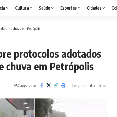
cia
Cultura
Saúde
Esportes
Cidades
Co
l durante chuva em Petrópolis
bre protocolos adotados
te chuva em Petrópolis
Tempo de leitura: 4 min
Compartilhar