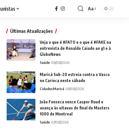
lunistas
Aa
Font
Resizer
Últimas Atualizações
Veja o que é #FATO e o que é #FAKE na
entrevista de Ronaldo Caiado ao g1 e à
GloboNews
Saúde
08/08/2026
Maricá Sub-20 estreia contra o Vasco
no Carioca neste sábado
Cidades
Maricá
08/08/2026
João Fonseca vence Casper Ruud e
avança às oitavas de final do Masters
1000 de Montreal
Saúde
07/08/2026