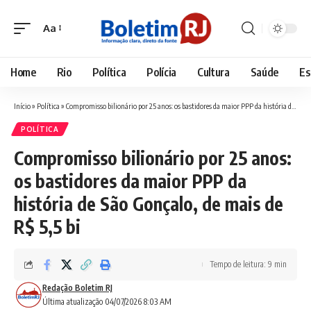
Aa
Font
Resizer
Home
Rio
Política
Polícia
Cultura
Saúde
Es
Início
»
Política
»
Compromisso bilionário por 25 anos: os bastidores da maior PPP da história de São Gonçalo, de mais de R$ 5,5 bi
POLÍTICA
Compromisso bilionário por 25 anos:
os bastidores da maior PPP da
história de São Gonçalo, de mais de
R$ 5,5 bi
Tempo de leitura: 9 min
Redação Boletim RJ
Última atualização 04/07/2026 8:03 AM