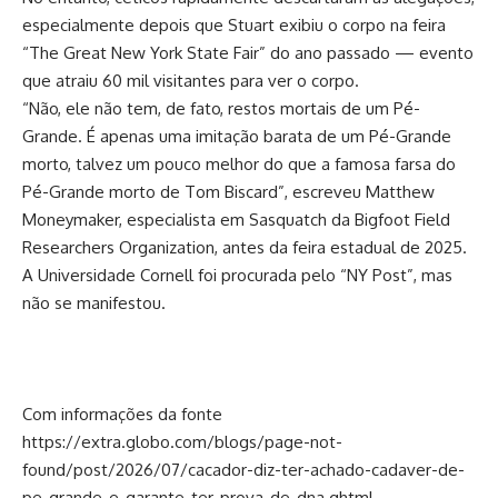
especialmente depois que Stuart exibiu o corpo na feira
“The Great New York State Fair” do ano passado — evento
que atraiu 60 mil visitantes para ver o corpo.
“Não, ele não tem, de fato, restos mortais de um Pé-
Grande. É apenas uma imitação barata de um Pé-Grande
morto, talvez um pouco melhor do que a famosa farsa do
Pé-Grande morto de Tom Biscard”, escreveu Matthew
Moneymaker, especialista em Sasquatch da Bigfoot Field
Researchers Organization, antes da feira estadual de 2025.
A Universidade Cornell foi procurada pelo “NY Post”, mas
não se manifestou.
Com informações da fonte
https://extra.globo.com/blogs/page-not-
found/post/2026/07/cacador-diz-ter-achado-cadaver-de-
pe-grande-e-garante-ter-prova-de-dna.ghtml