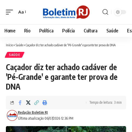
Aa
Font
Resizer
Home
Rio
Política
Polícia
Cultura
Saúde
Es
Início
»
Saúde
»
Caçador diz ter achado cadáver de 'Pé-Grande' e garante ter prova de DNA
SAÚDE
Caçador diz ter achado cadáver de
'Pé-Grande' e garante ter prova de
DNA
Tempo de leitura: 3 min
Redação Boletim RJ
Última atualização 06/07/2026 12:36 PM