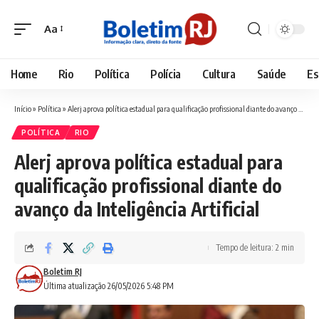
Aa
Font
Resizer
Home
Rio
Política
Polícia
Cultura
Saúde
Es
Início
»
Política
»
Alerj aprova política estadual para qualificação profissional diante do avanço da Inteligência Artificial
POLÍTICA
RIO
Alerj aprova política estadual para
qualificação profissional diante do
avanço da Inteligência Artificial
Tempo de leitura: 2 min
Boletim RJ
Última atualização 26/05/2026 5:48 PM