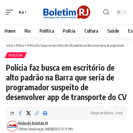
Aa
Font
Resizer
Home
Rio
Política
Polícia
Cultura
Saúde
Es
Início
»
Polícia
»
Polícia faz busca em escritório de alto padrão na Barra que seria de programador suspeito de desenvolver app de transporte do CV
POLÍCIA
Polícia faz busca em escritório de
alto padrão na Barra que seria de
programador suspeito de
desenvolver app de transporte do CV
Tempo de leitura: 3 min
Redação Boletim RJ
Última atualização 08/08/2025 12:11 PM