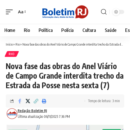
Aa
Font
Resizer
Home
Rio
Política
Polícia
Cultura
Saúde
Es
Início
»
Rio
»
Nova fase das obras do Anel Viário de Campo Grande interdita trecho da Estrada da Posse nesta sexta (7)
RIO
Nova fase das obras do Anel Viário
de Campo Grande interdita trecho da
Estrada da Posse nesta sexta (7)
Tempo de leitura: 3 min
Redação Boletim RJ
Última atualização 06/11/2025 7:36 PM