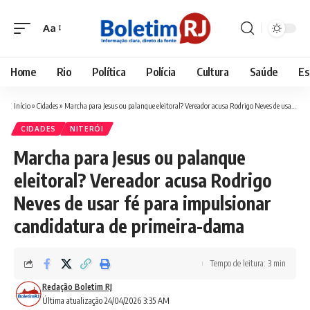
Aa
Font
Resizer
Home
Rio
Política
Polícia
Cultura
Saúde
Es
Início
»
Cidades
»
Marcha para Jesus ou palanque eleitoral? Vereador acusa Rodrigo Neves de usar fé para impulsionar candidatura de primeira-dama
CIDADES
NITERÓI
Marcha para Jesus ou palanque
eleitoral? Vereador acusa Rodrigo
Neves de usar fé para impulsionar
candidatura de primeira-dama
Tempo de leitura: 3 min
Redação Boletim RJ
Última atualização 24/04/2026 3:35 AM