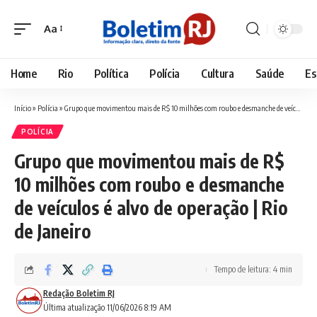
Aa
Font
Resizer
Home
Rio
Política
Polícia
Cultura
Saúde
Es
Início
»
Polícia
»
Grupo que movimentou mais de R$ 10 milhões com roubo e desmanche de veículos é alvo de operação | Rio de Janeiro
POLÍCIA
Grupo que movimentou mais de R$
10 milhões com roubo e desmanche
de veículos é alvo de operação | Rio
de Janeiro
Tempo de leitura: 4 min
Redação Boletim RJ
Última atualização 11/06/2026 8:19 AM