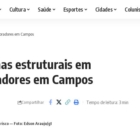
Cultura
Saúde
Esportes
Cidades
Coluni
moradores em Campos
as estruturais em
adores em Campos
Tempo de leitura: 3 min
Compartilhar
 risco — Foto: Edson Araujo/g1