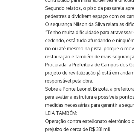
contribuído para mais acidentes e dificul
Segundo relatos, o piso da passarela apr
pedestres a dividirem espaço com os carr
O segurança Nilson da Silva relata as difi
“Tenho muita dificuldade para atravessar 
cedendo, está tudo afundando e ninguém 
rio ou até mesmo na pista, porque o mov
restauração e também de mais segurança 
Procurada, a Prefeitura de Campos dos G
projeto de revitalização já está em anda
responsável pela obra.
Sobre a Ponte Leonel Brizola, a prefeitur
para avaliar a estrutura e possíveis ponto
medidas necessárias para garantir a segu
LEIA TAMBÉM:
Operação contra estelionato eletrônico
prejuízo de cerca de R$ 331 mil