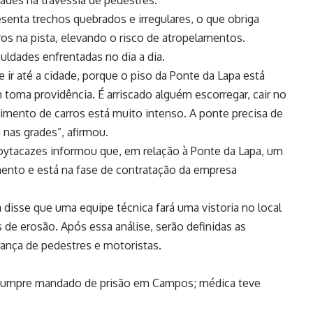
dades na travessia de pedestres.
esenta trechos quebrados e irregulares, o que obriga
os na pista, elevando o risco de atropelamentos.
culdades enfrentadas no dia a dia.
e ir até a cidade, porque o piso da Ponte da Lapa está
toma providência. É arriscado alguém escorregar, cair no
imento de carros está muito intenso. A ponte precisa de
nas grades”, afirmou.
oytacazes informou que, em relação à Ponte da Lapa, um
mento e está na fase de contratação da empresa
a disse que uma equipe técnica fará uma vistoria no local
s de erosão. Após essa análise, serão definidas as
rança de pedestres e motoristas.
 cumpre mandado de prisão em Campos; médica teve