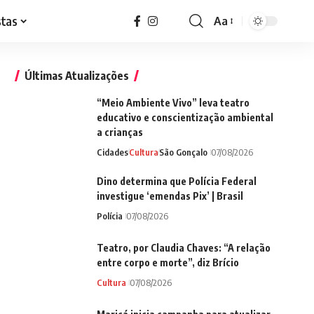
stas
Aa
Font
Resizer
Últimas Atualizações
“Meio Ambiente Vivo” leva teatro
educativo e conscientização ambiental
a crianças
Cidades
Cultura
São Gonçalo
07/08/2026
Dino determina que Polícia Federal
investigue ‘emendas Pix’ | Brasil
Polícia
07/08/2026
Teatro, por Claudia Chaves: “A relação
entre corpo e morte”, diz Brício
Cultura
07/08/2026