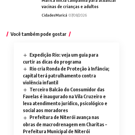
Maricá inicia campanha para atualizar
vacinas de crianças e adultos
Cidades
Maricá
07/08/2026
Você também pode gostar
Expedição Rio: veja um guia para
curtir as dicas do programa
Rio cria Ronda de Proteção à Infância;
capital terá patrulhamento contra
violência infantil
Terceiro Balcão do Consumidor das
Favelas é inaugurado na Vila Cruzeiro e
leva atendimento jurídico, psicológico e
social aos moradores
Prefeitura de Niterói avança nas
obras de macrodrenagem em Charitas –
Prefeitura Municipal de Niterói