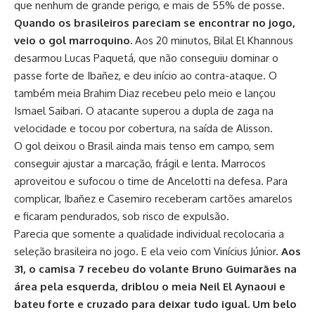
que nenhum de grande perigo, e mais de 55% de posse.
Quando os brasileiros pareciam se encontrar no jogo,
veio o gol marroquino.
Aos 20 minutos, Bilal El Khannous
desarmou Lucas Paquetá, que não conseguiu dominar o
passe forte de Ibañez, e deu início ao contra-ataque. O
também meia Brahim Diaz recebeu pelo meio e lançou
Ismael Saibari. O atacante superou a dupla de zaga na
velocidade e tocou por cobertura, na saída de Alisson.
O gol deixou o Brasil ainda mais tenso em campo, sem
conseguir ajustar a marcação, frágil e lenta. Marrocos
aproveitou e sufocou o time de Ancelotti na defesa. Para
complicar, Ibañez e Casemiro receberam cartões amarelos
e ficaram pendurados, sob risco de expulsão.
Parecia que somente a qualidade individual recolocaria a
seleção brasileira no jogo. E ela veio com Vinícius Júnior.
Aos
31, o camisa 7 recebeu do volante Bruno Guimarães na
área pela esquerda, driblou o meia Neil El Aynaoui e
bateu forte e cruzado para deixar tudo igual. Um belo