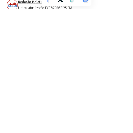
Redação Boletim RJ
Última atualização 13/06/2026 9:25 PM
Não é somente no futebol que o Brasil quer conquistar o
mundo em 2026.
Neste sábado (13), a seleção masculina
de
goalball
– modalidade praticada por atletas com
deficiência visual – se classificou à semifinal do
Campeonato Mundial de Hanghzou (China).