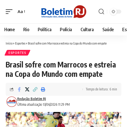
Aa
Font
Resizer
Home
Rio
Política
Polícia
Cultura
Saúde
Es
Início
»
Esportes
»
Brasil sofre com Marrocos e estreia na Copa do Mundo com empate
ESPORTES
Brasil sofre com Marrocos e estreia
na Copa do Mundo com empate
Tempo de leitura: 6 min
Redação Boletim RJ
Última atualização 13/06/2026 11:29 PM