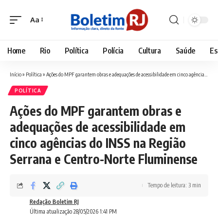
Aa
Font
Resizer
Home
Rio
Política
Polícia
Cultura
Saúde
Es
Início
»
Política
»
Ações do MPF garantem obras e adequações de acessibilidade em cinco agências do INSS na Região Serrana e Centro-Norte Fluminense
POLÍTICA
Ações do MPF garantem obras e
adequações de acessibilidade em
cinco agências do INSS na Região
Serrana e Centro-Norte Fluminense
Tempo de leitura: 3 min
Redação Boletim RJ
Última atualização 28/05/2026 1:41 PM