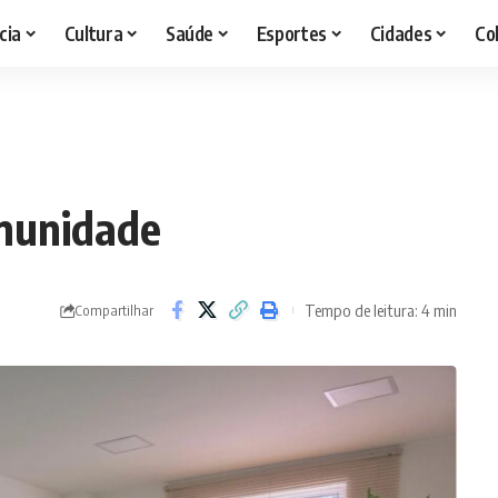
cia
Cultura
Saúde
Esportes
Cidades
Co
omunidade
Tempo de leitura: 4 min
Compartilhar