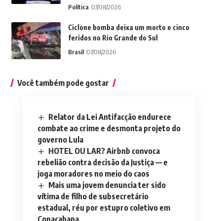
Política
07/08/2026
Ciclone bomba deixa um morto e cinco
feridos no Rio Grande do Sul
Brasil
07/08/2026
Você também pode gostar
Relator da Lei Antifacção endurece
combate ao crime e desmonta projeto do
governo Lula
HOTEL OU LAR? Airbnb convoca
rebelião contra decisão da Justiça — e
joga moradores no meio do caos
Mais uma jovem denuncia ter sido
vítima de filho de subsecretário
estadual, réu por estupro coletivo em
Copacabana