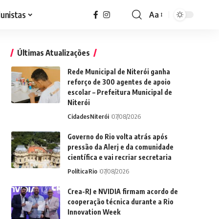
lunistas
Aa
Font
Resizer
Últimas Atualizações
Rede Municipal de Niterói ganha
reforço de 300 agentes de apoio
escolar – Prefeitura Municipal de
Niterói
Cidades
Niterói
07/08/2026
Governo do Rio volta atrás após
pressão da Alerj e da comunidade
científica e vai recriar secretaria
Política
Rio
07/08/2026
Crea-RJ e NVIDIA firmam acordo de
cooperação técnica durante a Rio
Innovation Week