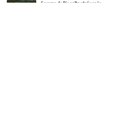
Governo do Rio volta atrás após
pressão da Alerj e da comunidade
científica e vai recriar secretaria
Política
Rio
07/08/2026
Crea-RJ e NVIDIA firmam acordo de
cooperação técnica durante a Rio
Innovation Week
Política
07/08/2026
Ciclone bomba deixa um morto e cinco
feridos no Rio Grande do Sul
Brasil
07/08/2026
Você também pode gostar
TCE-RJ investiga contrato de quase
R$ 40 milhões em Rio das Ostras e alerta