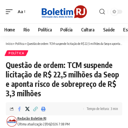
Aa
Font
Resizer
Home
Rio
Política
Polícia
Cultura
Saúde
Es
Início
»
Política
»
Questão de ordem: TCM suspende licitação de R$ 22,5 milhões da Seop e aponta risco de sobrepreço de R$ 3,3 milhões
POLÍTICA
Questão de ordem: TCM suspende
licitação de R$ 22,5 milhões da Seop
e aponta risco de sobrepreço de R$
3,3 milhões
Tempo de leitura: 3 min
Redação Boletim RJ
Última atualização 27/06/2026 7:08 PM