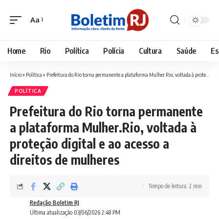
Aa
Font
Resizer
Home
Rio
Política
Polícia
Cultura
Saúde
Es
Início
»
Política
»
Prefeitura do Rio torna permanente a plataforma Mulher.Rio, voltada à proteção digital e ao acesso a direitos de mulheres
POLÍTICA
Prefeitura do Rio torna permanente
a plataforma Mulher.Rio, voltada à
proteção digital e ao acesso a
direitos de mulheres
Tempo de leitura: 2 min
Redação Boletim RJ
Última atualização 03/06/2026 2:48 PM