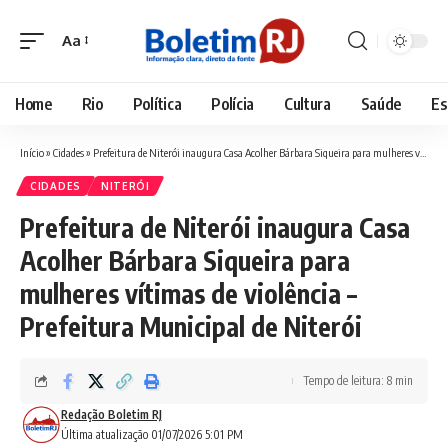
Aa
Font
Resizer
Home
Rio
Política
Polícia
Cultura
Saúde
Es
Início
»
Cidades
»
Prefeitura de Niterói inaugura Casa Acolher Bárbara Siqueira para mulheres vítimas de violência – Prefeitura Municipal de Niterói
CIDADES
NITERÓI
Prefeitura de Niterói inaugura Casa
Acolher Bárbara Siqueira para
mulheres vítimas de violência –
Prefeitura Municipal de Niterói
Tempo de leitura: 8 min
Redação Boletim RJ
Última atualização 01/07/2026 5:01 PM