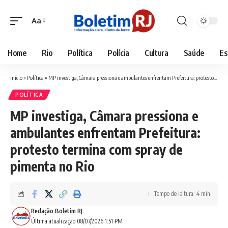
Aa
Font
Resizer
Home
Rio
Política
Polícia
Cultura
Saúde
Es
Início
»
Política
»
MP investiga, Câmara pressiona e ambulantes enfrentam Prefeitura: protesto termina com spray de pimenta no Rio
POLÍTICA
MP investiga, Câmara pressiona e
ambulantes enfrentam Prefeitura:
protesto termina com spray de
pimenta no Rio
Tempo de leitura: 4 min
Redação Boletim RJ
Última atualização 08/07/2026 1:51 PM