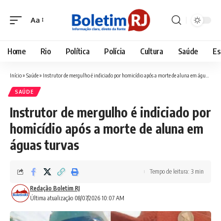
Aa
Font
Resizer
Home
Rio
Política
Polícia
Cultura
Saúde
Es
Início
»
Saúde
»
Instrutor de mergulho é indiciado por homicídio após a morte de aluna em águas turvas
SAÚDE
Instrutor de mergulho é indiciado por
homicídio após a morte de aluna em
águas turvas
Tempo de leitura: 3 min
Redação Boletim RJ
Última atualização 08/07/2026 10:07 AM