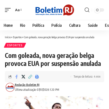
Aa
Font
Resizer
Home
Rio
Política
Polícia
Cultura
Saúde
Es
Início
»
Esportes
»
Com goleada, nova geração belga provoca EUA por suspensão anulada
ESPORTES
Com goleada, nova geração belga
provoca EUA por suspensão anulada
Tempo de leitura: 4 min
Redação Boletim RJ
Última atualização 07/07/2026 1:20 PM