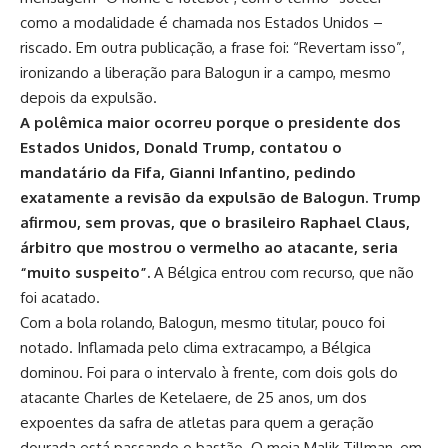
como a modalidade é chamada nos Estados Unidos –
riscado. Em outra publicação, a frase foi: “Revertam isso”,
ironizando a liberação para Balogun ir a campo, mesmo
depois da expulsão.
A polêmica maior ocorreu porque o presidente dos
Estados Unidos, Donald Trump, contatou o
mandatário da Fifa, Gianni Infantino, pedindo
exatamente a revisão da expulsão de Balogun. Trump
afirmou, sem provas, que o brasileiro Raphael Claus,
árbitro que mostrou o vermelho ao atacante, seria
“muito suspeito”.
A Bélgica entrou com recurso, que não
foi acatado.
Com a bola rolando, Balogun, mesmo titular, pouco foi
notado. Inflamada pelo clima extracampo, a Bélgica
dominou. Foi para o intervalo à frente, com dois gols do
atacante Charles de Ketelaere, de 25 anos, um dos
expoentes da safra de atletas para quem a geração
dourada está passando o bastão. O meia Malik Tillman, em