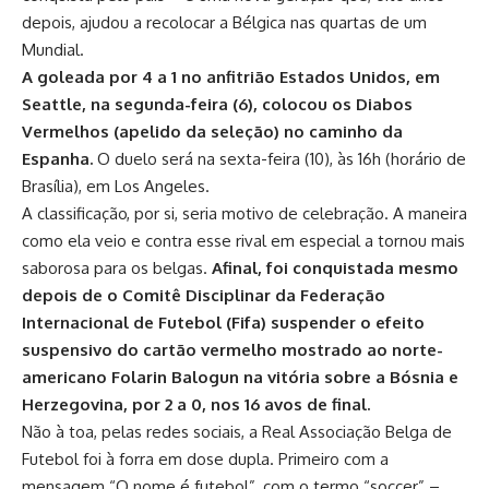
depois, ajudou a recolocar a Bélgica nas quartas de um
Mundial.
A goleada por 4 a 1 no anfitrião Estados Unidos, em
Seattle, na segunda-feira (6), colocou os Diabos
Vermelhos (apelido da seleção) no caminho da
Espanha.
O duelo será na sexta-feira (10), às 16h (horário de
Brasília), em Los Angeles.
A classificação, por si, seria motivo de celebração. A maneira
como ela veio e contra esse rival em especial a tornou mais
saborosa para os belgas.
Afinal, foi conquistada mesmo
depois de o Comitê Disciplinar da Federação
Internacional de Futebol (Fifa) suspender o efeito
suspensivo do cartão vermelho mostrado ao norte-
americano Folarin Balogun na vitória sobre a Bósnia e
Herzegovina, por 2 a 0, nos 16 avos de final.
Não à toa, pelas redes sociais, a Real Associação Belga de
Futebol foi à forra em dose dupla. Primeiro com a
mensagem “O nome é futebol”, com o termo “soccer” –