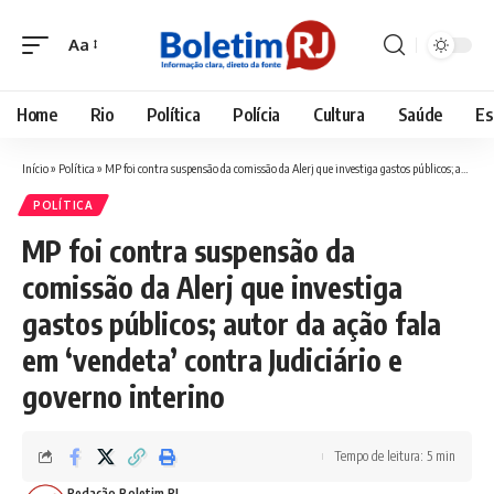
Aa
Font
Resizer
Home
Rio
Política
Polícia
Cultura
Saúde
Es
Início
»
Política
»
MP foi contra suspensão da comissão da Alerj que investiga gastos públicos; autor da ação fala em ‘vendeta’ contra Judiciário e governo interino
POLÍTICA
MP foi contra suspensão da
comissão da Alerj que investiga
gastos públicos; autor da ação fala
em ‘vendeta’ contra Judiciário e
governo interino
Tempo de leitura: 5 min
Redação Boletim RJ