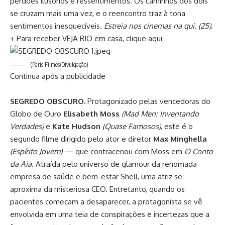
perdões ilusórios e ressentimentos. Os caminhos dos dois
se cruzam mais uma vez, e o reencontro traz à tona
sentimentos inesquecíveis.
Estreia nos cinemas na qui. (25).
+ Para receber VEJA RIO em casa, clique aqui
(Paris Filmes/Divulgação)
Continua após a publicidade
SEGREDO OBSCURO.
Protagonizado pelas vencedoras do
Globo de Ouro
Elisabeth Moss
(Mad Men: Inventando
Verdades)
e
Kate Hudson
(Quase Famosos)
, este é o
segundo filme dirigido pelo ator e diretor
Max Minghella
(Espírito Jovem)
— que contracenou com Moss em
O Conto
da Aia
. Atraída pelo universo de glamour da renomada
empresa de saúde e bem-estar Shell, uma atriz se
aproxima da misteriosa CEO. Entretanto, quando os
pacientes começam a desaparecer, a protagonista se vê
envolvida em uma teia de conspirações e incertezas que a