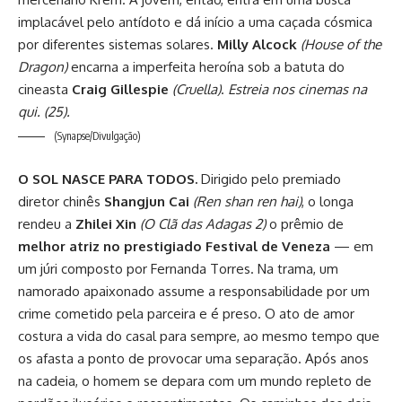
implacável pelo antídoto e dá início a uma caçada cósmica
por diferentes sistemas solares.
Milly Alcock
(House of the
Dragon)
encarna a imperfeita heroína sob a batuta do
cineasta
Craig Gillespie
(Cruella)
.
Estreia nos cinemas na
qui. (25).
(Synapse/Divulgação)
O SOL NASCE PARA TODOS.
Dirigido pelo premiado
diretor chinês
Shangjun Cai
(Ren shan ren hai)
, o longa
rendeu a
Zhilei Xin
(O Clã das Adagas 2)
o prêmio de
melhor atriz no prestigiado
Festival de Veneza
— em
um júri composto por Fernanda Torres. Na trama, um
namorado apaixonado assume a responsabilidade por um
crime cometido pela parceira e é preso. O ato de amor
costura a vida do casal para sempre, ao mesmo tempo que
os afasta a ponto de provocar uma separação. Após anos
na cadeia, o homem se depara com um mundo repleto de