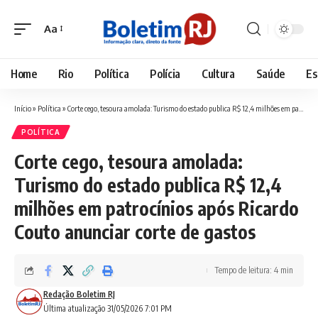
Aa
Font
Resizer
Home
Rio
Política
Polícia
Cultura
Saúde
Es
Início
»
Política
»
Corte cego, tesoura amolada: Turismo do estado publica R$ 12,4 milhões em patrocínios após Ricardo Couto anunciar corte de gastos
POLÍTICA
Corte cego, tesoura amolada:
Turismo do estado publica R$ 12,4
milhões em patrocínios após Ricardo
Couto anunciar corte de gastos
Tempo de leitura: 4 min
Redação Boletim RJ
Última atualização 31/05/2026 7:01 PM