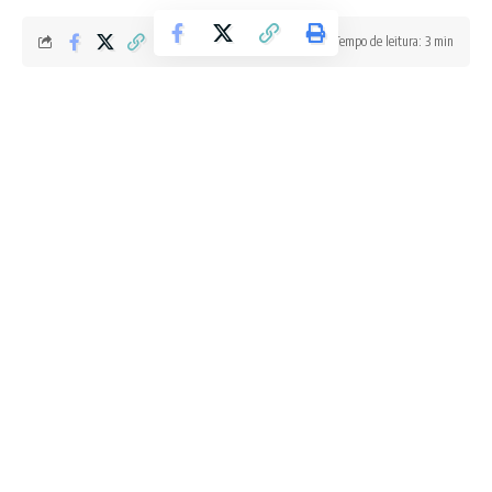
Tempo de leitura: 3 min
Redação Boletim RJ
Última atualização 06/06/2026 2:30 PM
1 de 2 Evento reúne mais de 80 rótulos nacionais e internacionais na
Praça Santos Dumont — Foto: Ascom Wine in Búzios