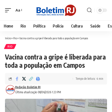
Aa
Font
Resizer
Home
Rio
Política
Polícia
Cultura
Saúde
Es
Início
»
Rio
»
Vacina contra a gripe é liberada para toda a população em Campos
RIO
Vacina contra a gripe é liberada para
toda a população em Campos
Tempo de leitura: 4 min
Redação Boletim RJ
Última atualização 08/06/2026 1:23 PM