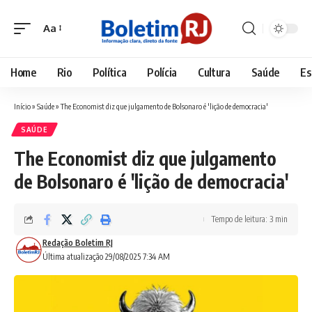
Aa
Font
Resizer
Home
Rio
Política
Polícia
Cultura
Saúde
Es
Início
»
Saúde
»
The Economist diz que julgamento de Bolsonaro é 'lição de democracia'
SAÚDE
The Economist diz que julgamento
de Bolsonaro é 'lição de democracia'
Tempo de leitura: 3 min
Redação Boletim RJ
Última atualização 29/08/2025 7:34 AM