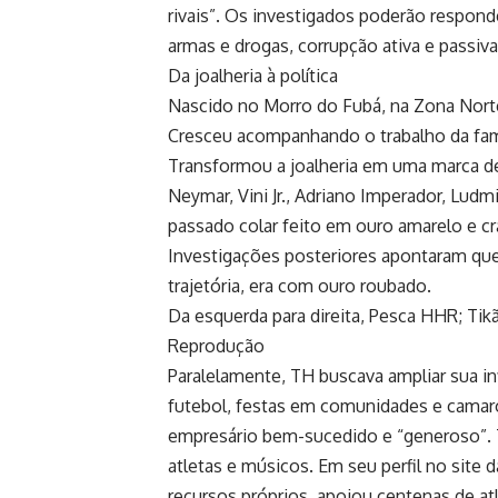
rivais”. Os investigados poderão responde
armas e drogas, corrupção ativa e passiva
Da joalheria à política
Nascido no Morro do Fubá, na Zona Norte 
Cresceu acompanhando o trabalho da famí
Transformou a joalheria em uma marca d
Neymar, Vini Jr., Adriano Imperador, Lu
passado colar feito em ouro amarelo e c
Investigações posteriores apontaram qu
trajetória, era com ouro roubado.
Da esquerda para direita, Pesca HHR; T
Reprodução
Paralelamente, TH buscava ampliar sua i
futebol, festas em comunidades e camar
empresário bem-sucedido e “generoso”. T
atletas e músicos. Em seu perfil no site 
recursos próprios, apoiou centenas de at