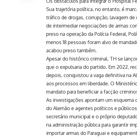
Os obstáculos para integrar o Hospital Fe
Sua trajetória política, no entanto, é ma
tráfico de drogas, corrupção, lavagem de 
de intermediar negociações de armas com
preso na operação da Polícia Federal, Políc
menos 18 pessoas foram alvo de mandado
acabou preso também.
Apesar do histórico criminal, TH se lanço
que o expulsaria do partido. Em 2022, re
depois, conquistou a vaga definitiva na A
aos processos em liberdade. O Ministério 
mandato para beneficiar a facção crimin
As investigações apontam um esquema d
do Alemão e agentes políticos e públicos,
secretário municipal e o próprio deputado
na administração pública para garantir i
importar armas do Paraguai e equipament