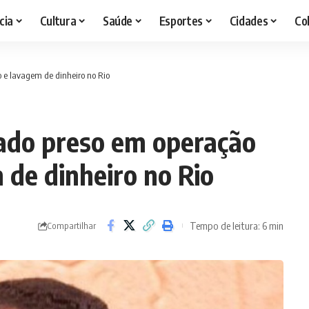
cia
Cultura
Saúde
Esportes
Cidades
Co
o e lavagem de dinheiro no Rio
ado preso em operação
 de dinheiro no Rio
Tempo de leitura: 6 min
Compartilhar