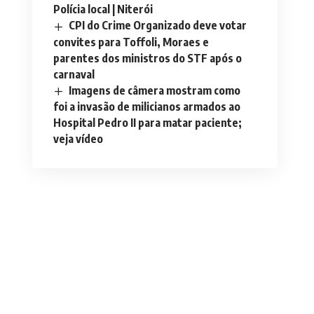
Polícia local | Niterói
CPI do Crime Organizado deve votar
convites para Toffoli, Moraes e
parentes dos ministros do STF após o
carnaval
Imagens de câmera mostram como
foi a invasão de milicianos armados ao
Hospital Pedro II para matar paciente;
veja vídeo