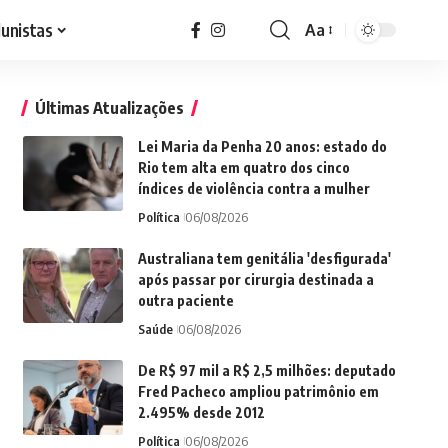
lunistas
Aa
Font
Resizer
Últimas Atualizações
Lei Maria da Penha 20 anos: estado do
Rio tem alta em quatro dos cinco
índices de violência contra a mulher
Política
06/08/2026
Australiana tem genitália 'desfigurada'
após passar por cirurgia destinada a
outra paciente
Saúde
06/08/2026
De R$ 97 mil a R$ 2,5 milhões: deputado
Fred Pacheco ampliou patrimônio em
2.495% desde 2012
Política
06/08/2026