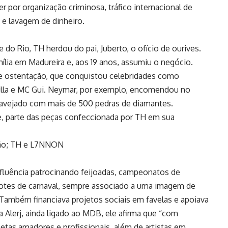
r por organização criminosa, tráfico internacional de
 e lavagem de dinheiro.
do Rio, TH herdou do pai, Juberto, o ofício de ourives.
lia em Madureira e, aos 19 anos, assumiu o negócio.
e ostentação, que conquistou celebridades como
dmilla e MC Gui. Neymar, por exemplo, encomendou no
ravejado com mais de 500 pedras de diamantes.
e, parte das peças confeccionada por TH em sua
ikão; TH e L7NNON
nfluência patrocinando feijoadas, campeonatos de
otes de carnaval, sempre associado a uma imagem de
ambém financiava projetos sociais em favelas e apoiava
da Alerj, ainda ligado ao MDB, ele afirma que “com
letas amadores e profissionais, além de artistas em