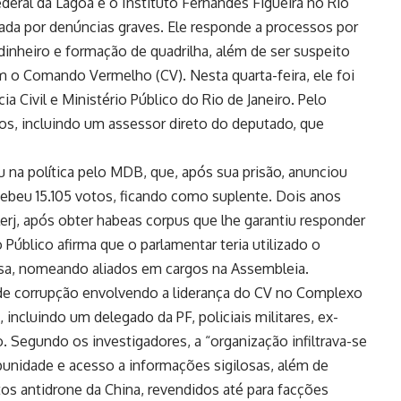
deral da Lagoa e o Instituto Fernandes Figueira no Rio
rcada por denúncias graves. Ele responde a processos por
dinheiro e formação de quadrilha, além de ser suspeito
 o Comando Vermelho (CV). Nesta quarta-feira, ele foi
ia Civil e Ministério Público do Rio de Janeiro. Pelo
s, incluindo um assessor direto do deputado, que
u na política pelo MDB, que, após sua prisão, anunciou
cebeu 15.105 votos, ficando como suplente. Dois anos
lerj, após obter habeas corpus que lhe garantiu responder
Público afirma que o parlamentar teria utilizado o
osa, nomeando aliados em cargos na Assembleia.
e corrupção envolvendo a liderança do CV no Complexo
 incluindo um delegado da PF, policiais militares, ex-
. Segundo os investigadores, a “organização infiltrava-se
mpunidade e acesso a informações sigilosas, além de
os antidrone da China, revendidos até para facções