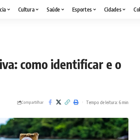
cia
Cultura
Saúde
Esportes
Cidades
Co
a: como identificar e o
Tempo de leitura: 6 min
Compartilhar