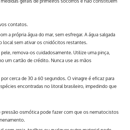
o medidas gerais de primeiros socorros e não constituem
vos contatos.
om a própria água do mar, sem esfregar. A água salgada
o local sem ativar os cnidócitos restantes.
à pele, remova-os cuidadosamente. Utilize uma pinça,
omo um cartão de crédito. Nunca use as mãos
a por cerca de 30 a 60 segundos. O vinagre é eficaz para
spécies encontradas no litoral brasileiro, impedindo que
 pressão osmótica pode fazer com que os nematocistos
venenamento.
cal com areia, toalhas ou qualquer outro material pode