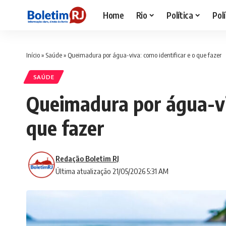
Home
Rio
Política
Polí
Início
»
Saúde
»
Queimadura por água-viva: como identificar e o que fazer
SAÚDE
Queimadura por água-viv
que fazer
Redação Boletim RJ
Última atualização 21/05/2026 5:31 AM