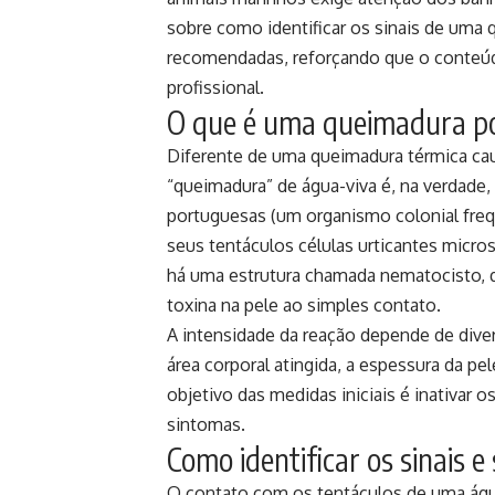
sobre como identificar os sinais de uma 
recomendadas, reforçando que o conteúd
profissional.
O que é uma queimadura p
Diferente de uma queimadura térmica ca
“queimadura” de água-viva é, na verdade
portuguesas (um organismo colonial fr
seus tentáculos células urticantes micro
há uma estrutura chamada nematocisto, 
toxina na pele ao simples contato.
A intensidade da reação depende de dive
área corporal atingida, a espessura da pel
objetivo das medidas iniciais é inativar 
sintomas.
Como identificar os sinais 
O contato com os tentáculos de uma águ