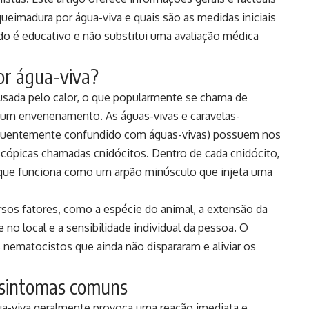
queimadura por água-viva e quais são as medidas iniciais
o é educativo e não substitui uma avaliação médica
or água-viva?
usada pelo calor, o que popularmente se chama de
, um envenenamento. As águas-vivas e caravelas-
equentemente confundido com águas-vivas) possuem nos
scópicas chamadas cnidócitos. Dentro de cada cnidócito,
que funciona como um arpão minúsculo que injeta uma
rsos fatores, como a espécie do animal, a extensão da
e no local e a sensibilidade individual da pessoa. O
os nematocistos que ainda não dispararam e aliviar os
e sintomas comuns
a-viva geralmente provoca uma reação imediata e