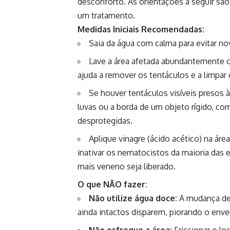
desconforto. As orientações a seguir sã
um tratamento.
Medidas Iniciais Recomendadas:
Saia da água com calma para evitar no
Lave a área afetada abundantemente c
ajuda a remover os tentáculos e a limpar 
Se houver tentáculos visíveis presos 
luvas ou a borda de um objeto rígido, c
desprotegidas.
Aplique vinagre (ácido acético) na áre
inativar os nematocistos da maioria das e
mais veneno seja liberado.
O que NÃO fazer:
Não utilize água doce:
A mudança de
ainda intactos disparem, piorando o en
Não esfregue a área:
Friccionar o lo