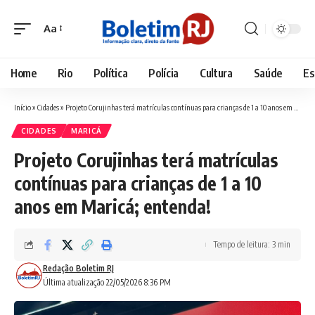
Aa
Font
Resizer
Home
Rio
Política
Polícia
Cultura
Saúde
Es
Início
»
Cidades
»
Projeto Corujinhas terá matrículas contínuas para crianças de 1 a 10 anos em Maricá; entenda!
CIDADES
MARICÁ
Projeto Corujinhas terá matrículas
contínuas para crianças de 1 a 10
anos em Maricá; entenda!
Tempo de leitura: 3 min
Redação Boletim RJ
Última atualização 22/05/2026 8:36 PM