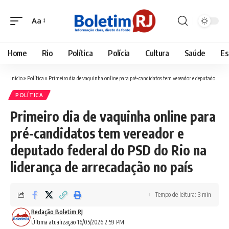
Aa
Font
Resizer
Home
Rio
Política
Polícia
Cultura
Saúde
Es
Início
»
Política
»
Primeiro dia de vaquinha online para pré-candidatos tem vereador e deputado federal do PSD do Rio na liderança de arrecadação no país
POLÍTICA
Primeiro dia de vaquinha online para
pré-candidatos tem vereador e
deputado federal do PSD do Rio na
liderança de arrecadação no país
Tempo de leitura: 3 min
Redação Boletim RJ
Última atualização 16/05/2026 2:59 PM