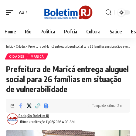
Aa
Font
Resizer
Home
Rio
Política
Polícia
Cultura
Saúde
Es
Início
»
Cidades
»
Prefeitura de Maricá entrega aluguel social para 26 famílias em situação de vulnerabilidade
CIDADES
MARICÁ
Prefeitura de Maricá entrega aluguel
social para 26 famílias em situação
de vulnerabilidade
Tempo de leitura: 2 min
Redação Boletim RJ
Última atualização 11/06/2026 4:09 AM