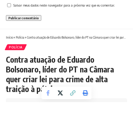
Salvar meus dados neste navegador para a próxima vez que eu comentar.
Início
»
Polícia
»
Contra atuação de Eduardo Bolsonaro, líder do PT na Câmara quer criar lei para crime de alta traição à pátria
POLÍCIA
Contra atuação de Eduardo
Bolsonaro, líder do PT na Câmara
quer criar lei para crime de alta
traição à pátria
Tempo de leitura: 5 min
Redação Boletim RJ
Última atualização 01/08/2025 4:56 PM