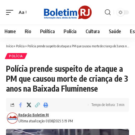
Aa
Font
Resizer
Home
Rio
Política
Polícia
Cultura
Saúde
Es
Início
»
Polícia
»
Polícia prende suspeito de ataque a PM que causou morte de criança de 3 anos na Baixada Fluminense
POLÍCIA
Polícia prende suspeito de ataque a
PM que causou morte de criança de 3
anos na Baixada Fluminense
Tempo de leitura: 3 min
Redação Boletim RJ
Última atualização 01/08/2025 5:19 PM