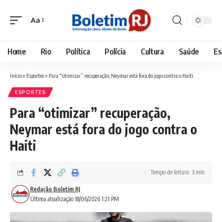
Aa
Font
Resizer
Home
Rio
Política
Polícia
Cultura
Saúde
Es
Início
»
Esportes
»
Para “otimizar” recuperação, Neymar está fora do jogo contra o Haiti
ESPORTES
Para “otimizar” recuperação,
Neymar está fora do jogo contra o
Haiti
Tempo de leitura: 3 min
Redação Boletim RJ
Última atualização 18/06/2026 1:21 PM