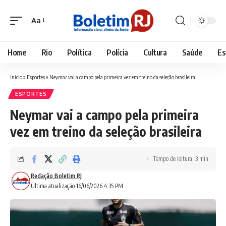
Aa
Font
Resizer
Home
Rio
Política
Polícia
Cultura
Saúde
Es
Início
»
Esportes
»
Neymar vai a campo pela primeira vez em treino da seleção brasileira
ESPORTES
Neymar vai a campo pela primeira
vez em treino da seleção brasileira
Tempo de leitura: 3 min
Redação Boletim RJ
Última atualização 16/06/2026 4:35 PM