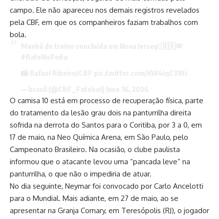
campo. Ele não apareceu nos demais registros revelados
pela CBF, em que os companheiros faziam trabalhos com
bola.
Manhã de treino concluída em Nova Jersey! 🇧🇷🫶
#BateNoPeito
📸 Rafael Ribeiro/CBF
pic.twitter.com/KW4iqC38ti
— brasil (@CBF_Futebol) June 16, 2026
O camisa 10 está em processo de recuperação física, parte
do tratamento da lesão grau dois na panturrilha direita
sofrida na derrota do Santos para o Coritiba, por 3 a 0, em
17 de maio, na Neo Química Arena, em São Paulo, pelo
Campeonato Brasileiro. Na ocasião, o clube paulista
informou que o atacante levou uma “pancada leve” na
panturrilha, o que não o impediria de atuar.
No dia seguinte, Neymar foi convocado por Carlo Ancelotti
para o Mundial. Mais adiante, em 27 de maio, ao se
apresentar na Granja Comary, em Teresópolis (RJ), o jogador