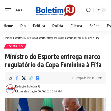
Aa
Font
Resizer
Home
Rio
Política
Polícia
Cultura
Saúde
Es
Início
»
Esportes
»
Ministro do Esporte entrega marco regulatório da Copa Feminina à Fifa
ESPORTES
Ministro do Esporte entrega marco
regulatório da Copa Feminina à Fifa
Tempo de leitura: 3 min
Redação Boletim RJ
Última atualização 06/06/2026 6:44 PM