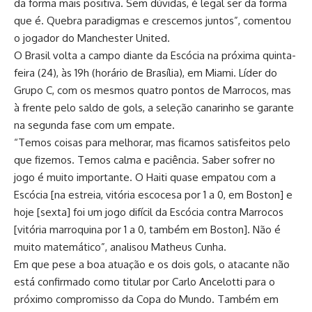
da forma mais positiva. Sem dúvidas, é legal ser da forma
que é. Quebra paradigmas e crescemos juntos”, comentou
o jogador do Manchester United.
O Brasil volta a campo diante da Escócia na próxima quinta-
feira (24), às 19h (horário de Brasília), em Miami. Líder do
Grupo C, com os mesmos quatro pontos de Marrocos, mas
à frente pelo saldo de gols, a seleção canarinho se garante
na segunda fase com um empate.
“Temos coisas para melhorar, mas ficamos satisfeitos pelo
que fizemos. Temos calma e paciência. Saber sofrer no
jogo é muito importante. O Haiti quase empatou com a
Escócia [na estreia, vitória escocesa por 1 a 0, em Boston] e
hoje [sexta] foi um jogo difícil da Escócia contra Marrocos
[vitória marroquina por 1 a 0, também em Boston]. Não é
muito matemático”, analisou Matheus Cunha.
Em que pese a boa atuação e os dois gols, o atacante não
está confirmado como titular por Carlo Ancelotti para o
próximo compromisso da Copa do Mundo. Também em