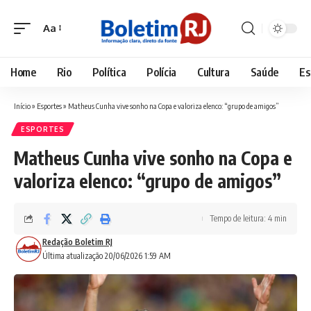
Aa
Font
Resizer
Home
Rio
Política
Polícia
Cultura
Saúde
Es
Início
»
Esportes
»
Matheus Cunha vive sonho na Copa e valoriza elenco: “grupo de amigos”
ESPORTES
Matheus Cunha vive sonho na Copa e
valoriza elenco: “grupo de amigos”
Tempo de leitura: 4 min
Redação Boletim RJ
Última atualização 20/06/2026 1:59 AM