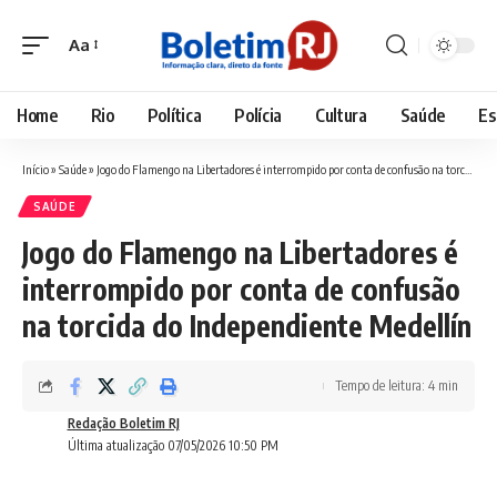
Aa
Font
Resizer
Home
Rio
Política
Polícia
Cultura
Saúde
Es
Início
»
Saúde
»
Jogo do Flamengo na Libertadores é interrompido por conta de confusão na torcida do Independiente Medellín
SAÚDE
Jogo do Flamengo na Libertadores é
interrompido por conta de confusão
na torcida do Independiente Medellín
Tempo de leitura: 4 min
Redação Boletim RJ
Última atualização 07/05/2026 10:50 PM