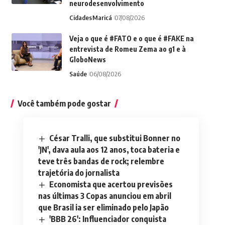
neurodesenvolvimento
Cidades
Maricá
07/08/2026
Veja o que é #FATO e o que é #FAKE na
entrevista de Romeu Zema ao g1 e à
GloboNews
Saúde
06/08/2026
Você também pode gostar
César Tralli, que substitui Bonner no
'JN', dava aula aos 12 anos, toca bateria e
teve três bandas de rock; relembre
trajetória do jornalista
Economista que acertou previsões
nas últimas 3 Copas anunciou em abril
que Brasil ia ser eliminado pelo Japão
'BBB 26': Influenciador conquista