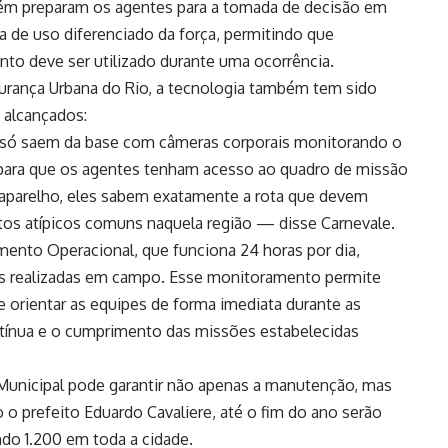
bém preparam os agentes para a tomada de decisão em
na de uso diferenciado da força, permitindo que
 deve ser utilizado durante uma ocorrência.
gurança Urbana do Rio, a tecnologia também tem sido
 alcançados:
 só saem da base com câmeras corporais monitorando o
 para que os agentes tenham acesso ao quadro de missão
e aparelho, eles sabem exatamente a rota que devem
tos atípicos comuns naquela região — disse Carnevale.
mento Operacional, que funciona 24 horas por dia,
s realizadas em campo. Esse monitoramento permite
e orientar as equipes de forma imediata durante as
ntínua e o cumprimento das missões estabelecidas
 Municipal pode garantir não apenas a manutenção, mas
o prefeito Eduardo Cavaliere, até o fim do ano serão
do 1.200 em toda a cidade.