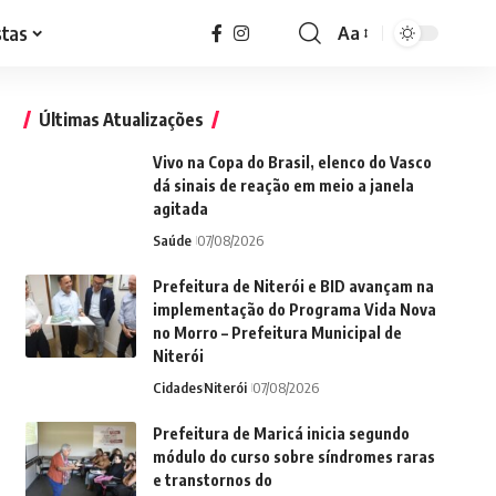
stas
Aa
Font
Resizer
Últimas Atualizações
Vivo na Copa do Brasil, elenco do Vasco
dá sinais de reação em meio a janela
agitada
Saúde
07/08/2026
Prefeitura de Niterói e BID avançam na
implementação do Programa Vida Nova
no Morro – Prefeitura Municipal de
Niterói
Cidades
Niterói
07/08/2026
Prefeitura de Maricá inicia segundo
módulo do curso sobre síndromes raras
e transtornos do