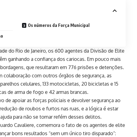
Os números da Força Municipal
ão
e do Rio de Janeiro, os 600 agentes da Divisão de Elite
vêm ganhando a confiança dos cariocas. Em pouco mais
1 abordagens, que resultaram em 776 prisões e detenções.
m colaboração com outros órgãos de segurança, as
relhos celulares, 133 motocicletas, 20 bicicletas e 15
icas de arma de fogo e 42 armas brancas.
vo de apoiar as forças policiais e devolver segurança ao
edução de roubos e furtos nas ruas, e a lógica é estar
ajuda para não se tornar refém desses delitos.
Eduardo Cavaliere, comemora o fato de os agentes de elite
ançar bons resultados “sem um único tiro disparado”: