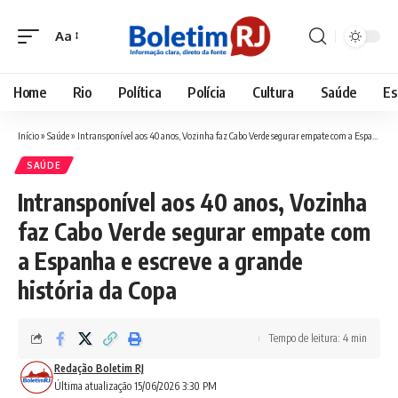
Aa
Font
Resizer
Home
Rio
Política
Polícia
Cultura
Saúde
Es
Início
»
Saúde
»
Intransponível aos 40 anos, Vozinha faz Cabo Verde segurar empate com a Espanha e escreve a grande história da Copa
SAÚDE
Intransponível aos 40 anos, Vozinha
faz Cabo Verde segurar empate com
a Espanha e escreve a grande
história da Copa
Tempo de leitura: 4 min
Redação Boletim RJ
Última atualização 15/06/2026 3:30 PM