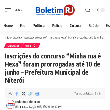
Aa
Font
Resizer
Home
Rio
Política
Polícia
Cultura
Saúde
Es
Início
»
Cidades
»
Inscrições do concurso “Minha rua é Hexa” foram prorrogadas até 10 de junho – Prefeitura Municipal de Niterói
CIDADES
NITERÓI
Inscrições do concurso “Minha rua é
Hexa” foram prorrogadas até 10 de
junho – Prefeitura Municipal de
Niterói
Tempo de leitura: 3 min
Redação Boletim RJ
Última atualização 08/06/2026 10:30 PM