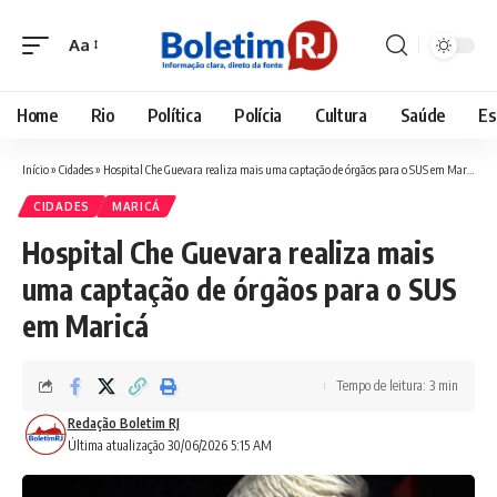
Aa
Font
Resizer
Home
Rio
Política
Polícia
Cultura
Saúde
Es
Início
»
Cidades
»
Hospital Che Guevara realiza mais uma captação de órgãos para o SUS em Maricá
CIDADES
MARICÁ
Hospital Che Guevara realiza mais
uma captação de órgãos para o SUS
em Maricá
Tempo de leitura: 3 min
Redação Boletim RJ
Última atualização 30/06/2026 5:15 AM