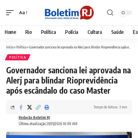
Aa
Font
Resizer
Home
Rio
Política
Polícia
Cultura
Saúde
Es
Início
»
Política
»
Governador sanciona lei aprovada na Alerj para blindar Rioprevidência após escândalo do caso Master
POLÍTICA
Governador sanciona lei aprovada na
Alerj para blindar Rioprevidência
após escândalo do caso Master
Tempo de leitura: 3 min
Redação Boletim RJ
Última atualização 21/05/2026 10:09 AM