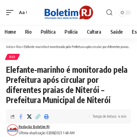
Aa
Font
Resizer
Home
Rio
Política
Polícia
Cultura
Saúde
Es
Início
»
Rio
»
Elefante-marinho é monitorado pela Prefeitura após circular por diferentes praias de Niterói – Prefeitura Municipal de Niterói
RIO
Elefante-marinho é monitorado pela
Prefeitura após circular por
diferentes praias de Niterói –
Prefeitura Municipal de Niterói
Tempo de leitura: 4 min
Redação Boletim RJ
Última atualização 03/08/2025 1:48 AM