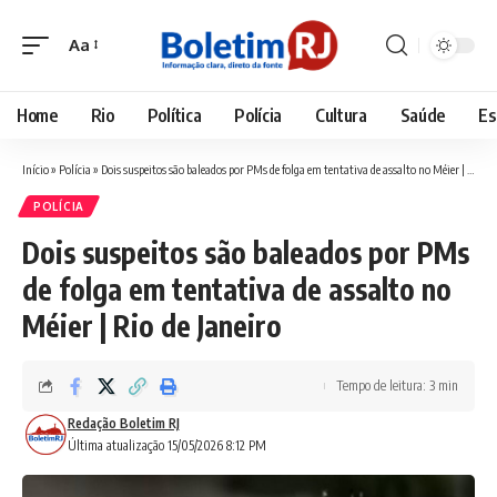
Aa
Font
Resizer
Home
Rio
Política
Polícia
Cultura
Saúde
Es
Início
»
Polícia
»
Dois suspeitos são baleados por PMs de folga em tentativa de assalto no Méier | Rio de Janeiro
POLÍCIA
Dois suspeitos são baleados por PMs
de folga em tentativa de assalto no
Méier | Rio de Janeiro
Tempo de leitura: 3 min
Redação Boletim RJ
Última atualização 15/05/2026 8:12 PM