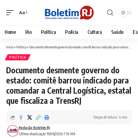
Aa
Font
Resizer
Home
Rio
Política
Polícia
Cultura
Saúde
Es
Início
»
Política
»
Documento desmente governo do estado: comitê barrou indicado para comandar a Central Logística, estatal que fiscaliza a TrensRJ
POLÍTICA
Documento desmente governo do
estado: comitê barrou indicado para
comandar a Central Logística, estatal
que fiscaliza a TrensRJ
Tempo de leitura: 4 min
Redação Boletim RJ
Última atualização 19/06/2026 7:16 AM