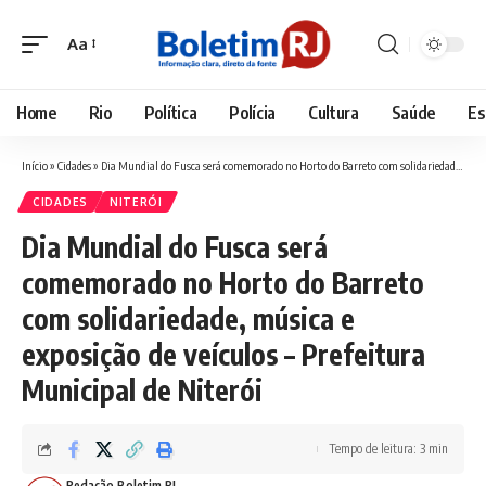
Aa
Font
Resizer
Home
Rio
Política
Polícia
Cultura
Saúde
Es
Início
»
Cidades
»
Dia Mundial do Fusca será comemorado no Horto do Barreto com solidariedade, música e exposição de veículos – Prefeitura Municipal de Niterói
CIDADES
NITERÓI
Dia Mundial do Fusca será
comemorado no Horto do Barreto
com solidariedade, música e
exposição de veículos – Prefeitura
Municipal de Niterói
Tempo de leitura: 3 min
Redação Boletim RJ