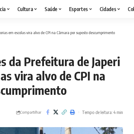
cia
Cultura
Saúde
Esportes
Cidades
Co
horias em escolas vira alvo de CPI na Câmara por suposto descumprimento
s da Prefeitura de Japeri
as vira alvo de CPI na
scumprimento
Tempo de leitura: 4 min
Compartilhar