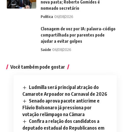
nova pasta; Roberto Gomides é
nomeado secretário
Política
06/08/2026
Clonagem de voz por IA: palavra-código
compartilhada por parentes pode
ajudar a evitar golpes
Saúde
06/08/2026
Você também pode gostar
Ludmilla será principal atração do
Camarote Arpoador no Carnaval de 2026
Senado aprova pacote anticrime e
Flávio Bolsonaro já pressiona por
votação relâmpago na Câmara
Confira a relação dos candidatos a
deputado estadual do Republicanos em