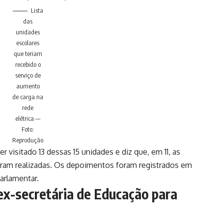
Lista
das
unidades
escolares
que teriam
recebido o
serviço de
aumento
de carga na
rede
elétrica —
Foto:
Reprodução
r visitado 13 dessas 15 unidades e diz que, em 11, as
oram realizadas. Os depoimentos foram registrados em
arlamentar.
ex-secretária de Educação para